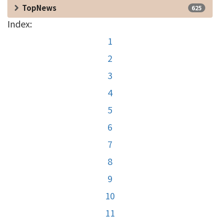
TopNews
625
Index:
1
2
3
4
5
6
7
8
9
10
11