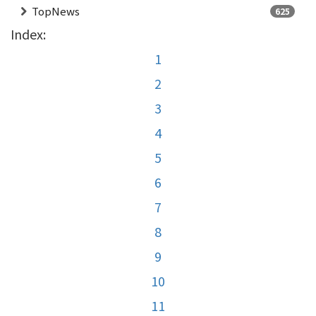
TopNews
625
Index:
1
2
3
4
5
6
7
8
9
10
11