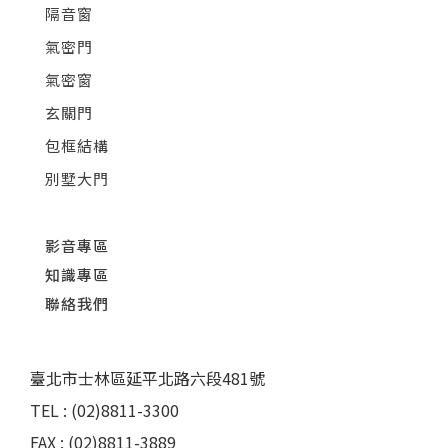
隔音窗
氣密門
氣密窗
玄關門
包框結構
別墅大門
影音專區
知識專區
聯絡我們
臺北市士林區延平北路六段481號
TEL : (02)8811-3300
FAX : (02)8811-3889