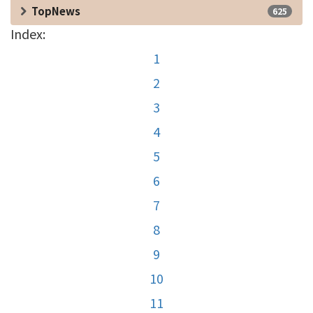
TopNews
625
Index:
1
2
3
4
5
6
7
8
9
10
11