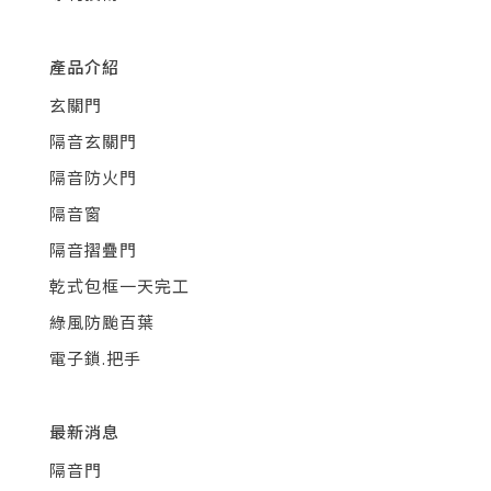
產品介紹
玄關門
隔音玄關門
隔音防火門
隔音窗
隔音摺疊門
乾式包框一天完工
綠風防颱百葉
電子鎖.把手
最新消息
隔音門