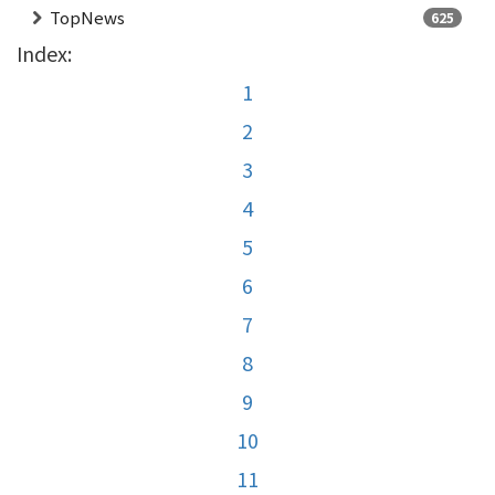
TopNews
625
Index:
1
2
3
4
5
6
7
8
9
10
11