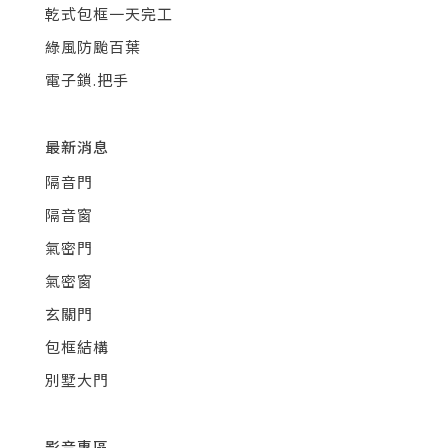
乾式包框一天完工
綠風防颱百葉
電子鎖.把手
最新消息
隔音門
隔音窗
氣密門
氣密窗
玄關門
包框結構
別墅大門
影音專區