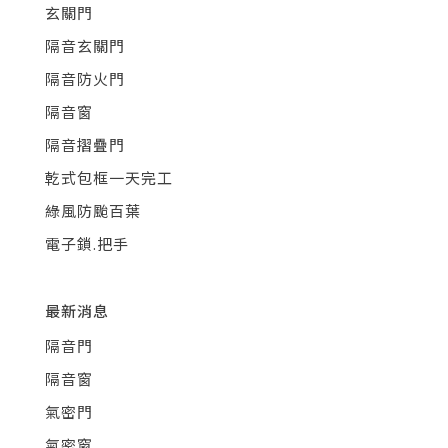
玄關門
隔音玄關門
隔音防火門
隔音窗
隔音摺疊門
乾式包框一天完工
綠風防颱百葉
電子鎖.把手
最新消息
隔音門
隔音窗
氣密門
氣密窗