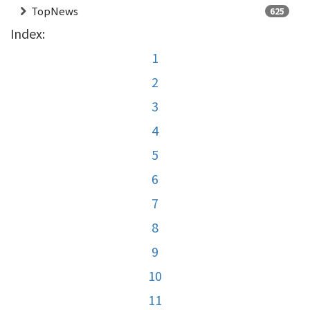
TopNews
625
Index:
1
2
3
4
5
6
7
8
9
10
11