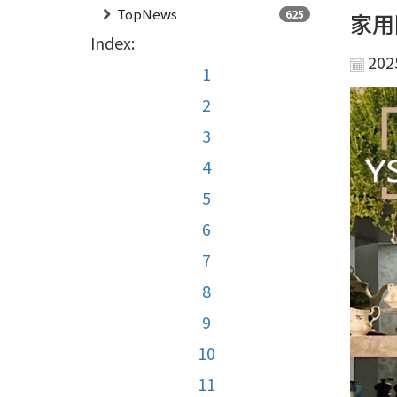
TopNews
625
家用
Index:
202
1
2
3
4
5
6
7
8
9
10
11