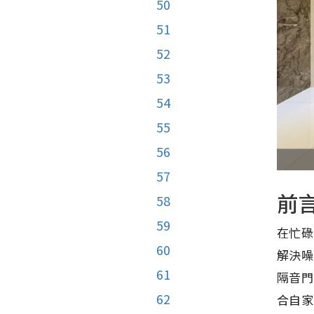
50
51
52
53
54
55
56
57
前
58
59
在忙碌
60
解決噪
61
隔音門
62
合自家