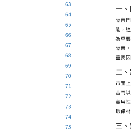
63
一、
64
隔音門
65
能，這
66
為重要
67
隔音，
68
重要因
69
二、
70
市面上
71
音門以
72
實用性
73
環保材
74
三、
75