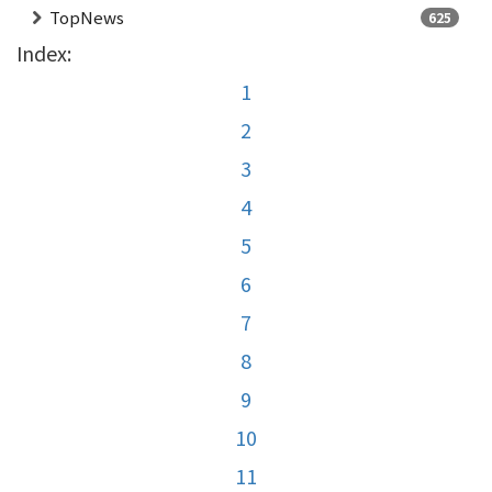
TopNews
625
Index:
1
2
3
4
5
6
7
8
9
10
11