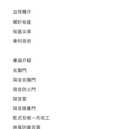
公司簡介
關於裕盛
裕盛沿革
專利技術
產品介紹
玄關門
隔音玄關門
隔音防火門
隔音窗
隔音摺疊門
乾式包框一天完工
綠風防颱百葉