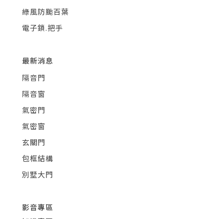
綠風防颱百葉
電子鎖.把手
最新消息
隔音門
隔音窗
氣密門
氣密窗
玄關門
包框結構
別墅大門
影音專區