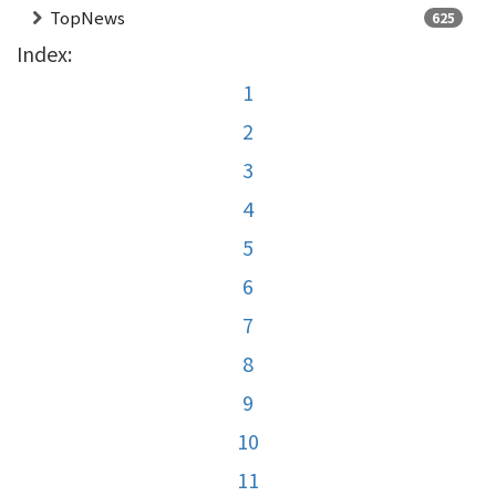
TopNews
625
Index:
1
2
3
4
5
6
7
8
9
10
11