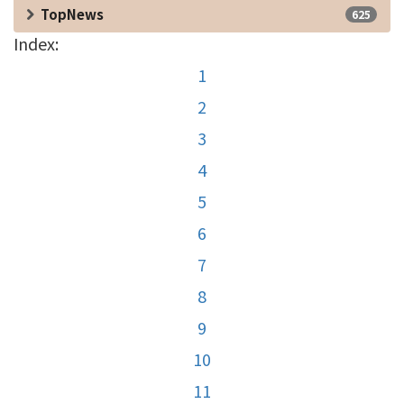
TopNews
625
Index:
1
2
3
4
5
6
7
8
9
10
11