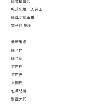
隔音摺疊門
乾式包框一天完工
綠風防颱百葉
電子鎖.把手
最新消息
隔音門
隔音窗
氣密門
氣密窗
玄關門
包框結構
別墅大門