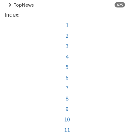
TopNews
625
Index:
1
2
3
4
5
6
7
8
9
10
11