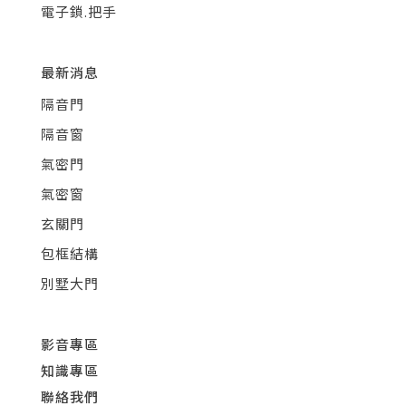
電子鎖.把手
最新消息
隔音門
隔音窗
氣密門
氣密窗
玄關門
包框結構
別墅大門
影音專區
知識專區
聯絡我們