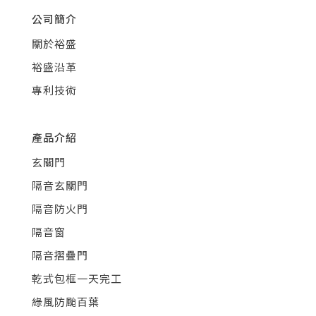
公司簡介
關於裕盛
裕盛沿革
專利技術
產品介紹
玄關門
隔音玄關門
隔音防火門
隔音窗
隔音摺疊門
乾式包框一天完工
綠風防颱百葉