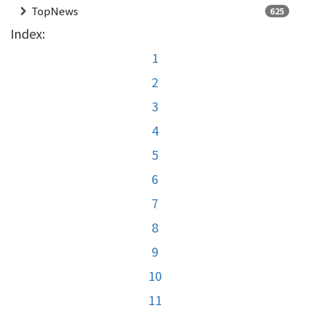
TopNews
625
Index:
1
2
3
4
5
6
7
8
9
10
11