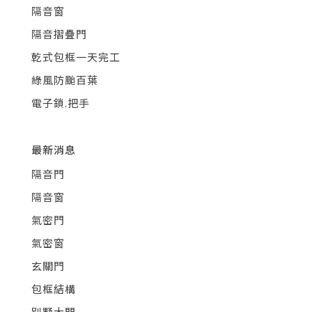
隔音窗
隔音摺疊門
乾式包框一天完工
綠風防颱百葉
電子鎖.把手
最新消息
隔音門
隔音窗
氣密門
氣密窗
玄關門
包框結構
別墅大門