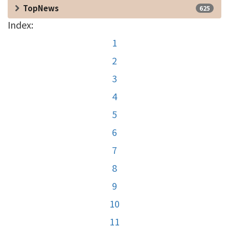
TopNews
625
Index:
1
2
3
4
5
6
7
8
9
10
11