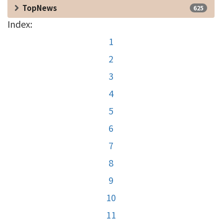
TopNews
625
Index:
1
2
3
4
5
6
7
8
9
10
11