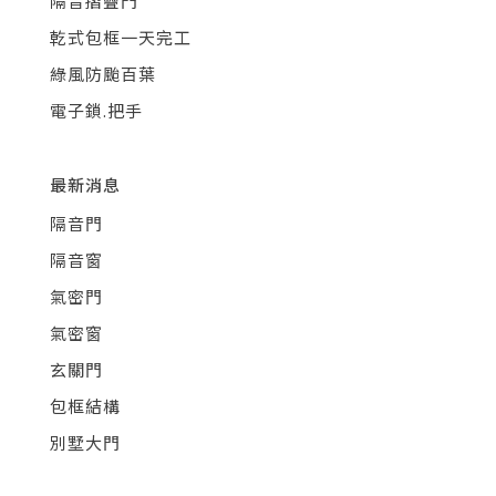
隔音摺疊門
乾式包框一天完工
綠風防颱百葉
電子鎖.把手
最新消息
隔音門
隔音窗
氣密門
氣密窗
玄關門
包框結構
別墅大門