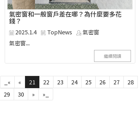
氣密窗和一般窗戶差在哪？為什麼要多花
錢？
2025.1.4
TopNews
氣密窗
氣密窗...
繼續閱讀
_«
«
21
22
23
24
25
26
27
28
29
30
»
»_