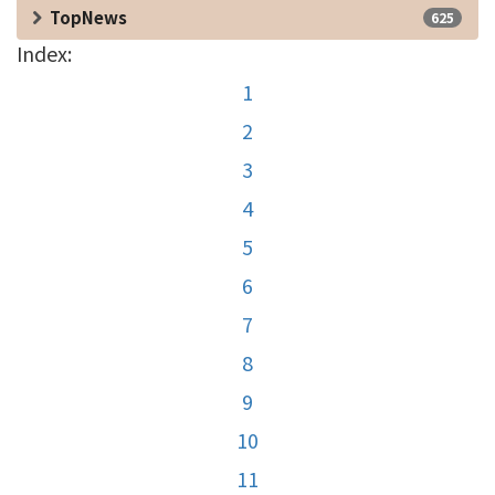
TopNews
625
Index:
1
2
3
4
5
6
7
8
9
10
11