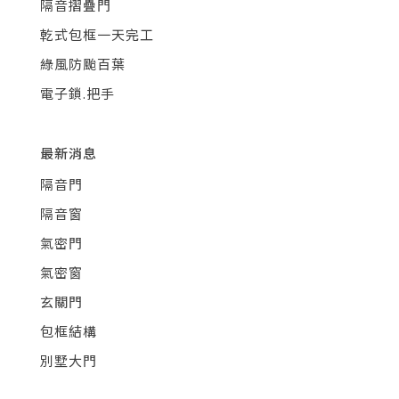
隔音摺疊門
乾式包框一天完工
綠風防颱百葉
電子鎖.把手
最新消息
隔音門
隔音窗
氣密門
氣密窗
玄關門
包框結構
別墅大門