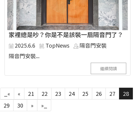
家裡總是吵？你是不是該裝一扇隔音門了？
2025.6.6
TopNews
隔音門安裝
隔音門安裝...
繼續閱讀
_«
«
21
22
23
24
25
26
27
28
29
30
»
»_