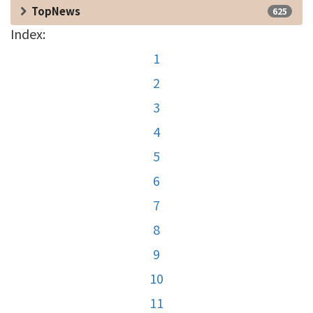
TopNews
625
Index:
1
2
3
4
5
6
7
8
9
10
11