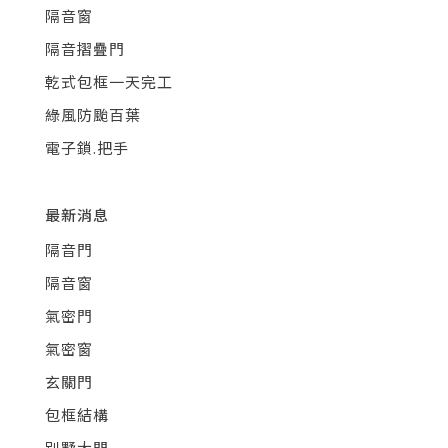
隔音窗
隔音摺疊門
乾式包框一天完工
綠風防颱百葉
電子鎖.把手
最新消息
隔音門
隔音窗
氣密門
氣密窗
玄關門
包框結構
別墅大門