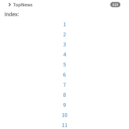
TopNews
625
Index:
1
2
3
4
5
6
7
8
9
10
11