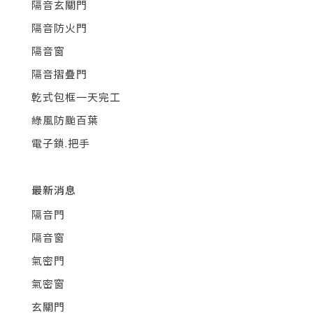
隔音玄關門
隔音防火門
隔音窗
隔音摺疊門
乾式包框一天完工
綠風防颱百葉
電子鎖.把手
最新消息
隔音門
隔音窗
氣密門
氣密窗
玄關門