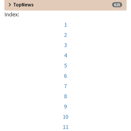
TopNews
625
Index:
1
2
3
4
5
6
7
8
9
10
11