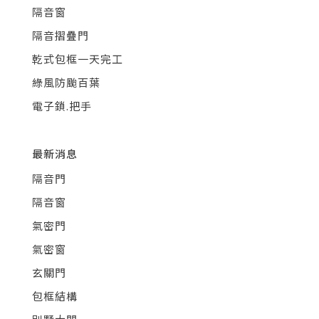
隔音窗
隔音摺疊門
乾式包框一天完工
綠風防颱百葉
電子鎖.把手
最新消息
隔音門
隔音窗
氣密門
氣密窗
玄關門
包框結構