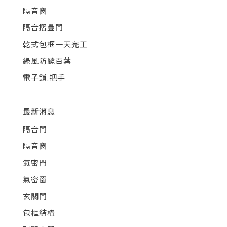
隔音窗
隔音摺疊門
乾式包框一天完工
綠風防颱百葉
電子鎖.把手
最新消息
隔音門
隔音窗
氣密門
氣密窗
玄關門
包框結構