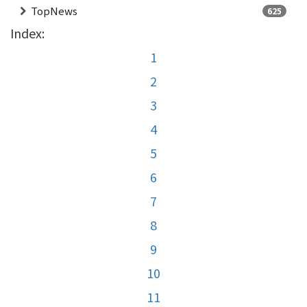
TopNews
625
Index:
1
2
3
4
5
6
7
8
9
10
11