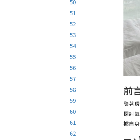
50
51
52
53
54
55
56
57
前
58
59
隨著環
60
探討氣
61
據自身
62
一、