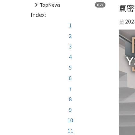
TopNews
625
氣密
Index:
202
1
2
3
4
5
6
7
8
9
10
11