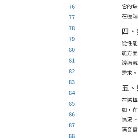
它的缺
76
在極端
77
78
四、
79
從性能
80
能方面
81
透過減
82
需求。
83
五、
84
在選擇
85
如，在
86
情況下
87
隔音需
88