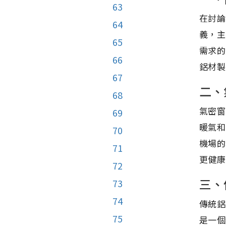
63
在討論
64
義，主
65
需求的
66
鋁材製
67
二、
68
氣密窗
69
暖氣和
70
機場的
71
更健康
72
三、
73
74
傳統鋁
75
是一個