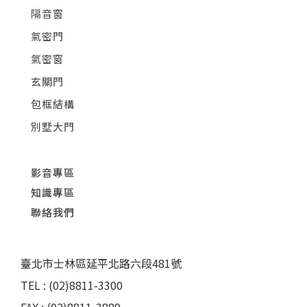
隔音窗
氣密門
氣密窗
玄關門
包框結構
別墅大門
影音專區
知識專區
聯絡我們
臺北市士林區延平北路六段481號
TEL : (02)8811-3300
FAX : (02)8811-3889