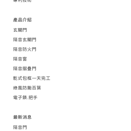
產品介紹
玄關門
隔音玄關門
隔音防火門
隔音窗
隔音摺疊門
乾式包框一天完工
綠風防颱百葉
電子鎖.把手
最新消息
隔音門