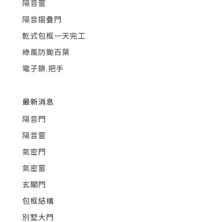
隔音窗
隔音摺疊門
乾式包框一天完工
綠風防颱百葉
電子鎖.把手
最新消息
隔音門
隔音窗
氣密門
氣密窗
玄關門
包框結構
別墅大門