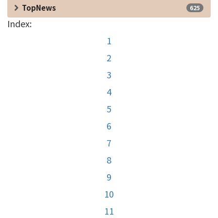
TopNews
625
Index:
1
2
3
4
5
6
7
8
9
10
11