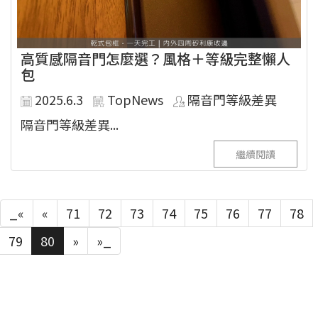
高質感隔音門怎麼選？風格＋等級完整懶人
包
2025.6.3
TopNews
隔音門等級差異
隔音門等級差異...
繼續閱讀
_«
«
71
72
73
74
75
76
77
78
79
80
»
»_