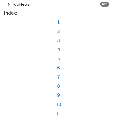
TopNews
625
Index:
1
2
3
4
5
6
7
8
9
10
11