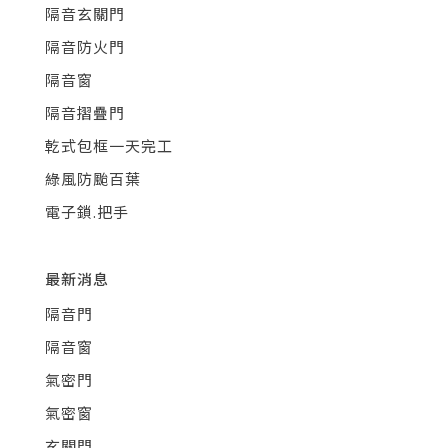
隔音玄關門
隔音防火門
隔音窗
隔音摺疊門
乾式包框一天完工
綠風防颱百葉
電子鎖.把手
最新消息
隔音門
隔音窗
氣密門
氣密窗
玄關門