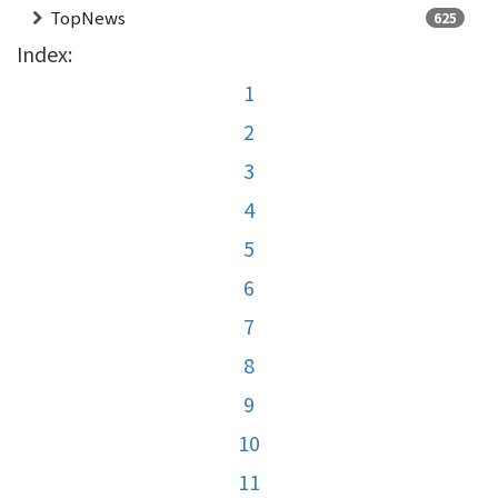
TopNews
625
Index:
1
2
3
4
5
6
7
8
9
10
11