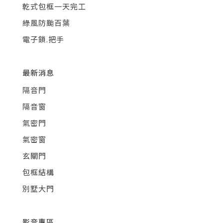
乾式包框一天完工
綠風防颱百葉
電子鎖.把手
最新消息
隔音門
隔音窗
氣密門
氣密窗
玄關門
包框結構
別墅大門
影音專區