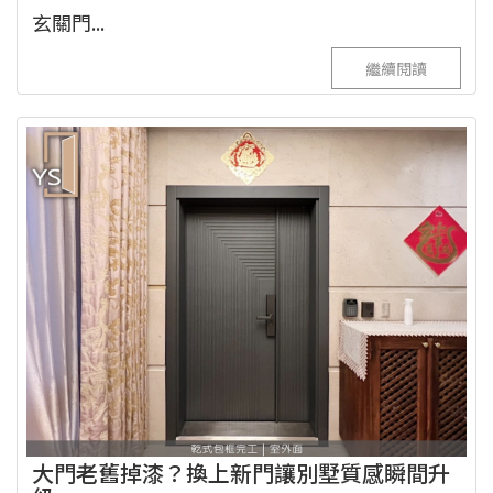
玄關門...
繼續閱讀
大門老舊掉漆？換上新門讓別墅質感瞬間升