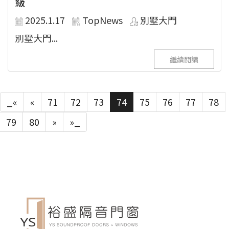
級
2025.1.17
TopNews
別墅大門
別墅大門...
繼續閱讀
_«
«
71
72
73
74
75
76
77
78
79
80
»
»_