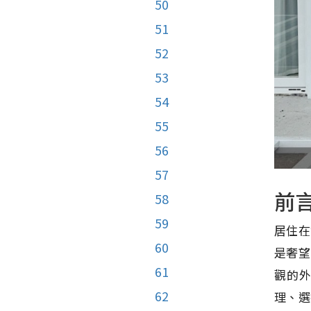
50
51
52
53
54
55
56
57
前
58
59
居住在
60
是奢望
61
觀的
62
理、選