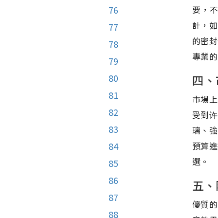
要，
76
計，如
77
的密封
78
專業的
79
四、
80
81
市場上
82
受到许
83
璃、強
預算進
84
選。
85
86
五、
87
優質的
88