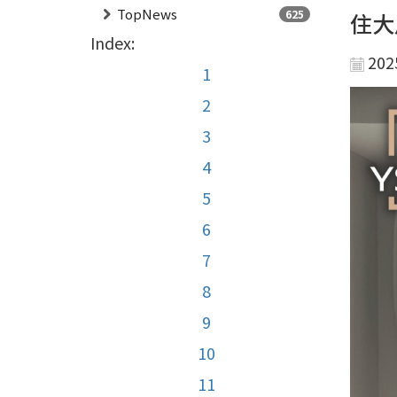
TopNews
625
住大
Index:
202
1
2
3
4
5
6
7
8
9
10
11