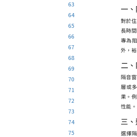
63
一、
64
對於住
65
長時間
66
專為
67
外，裕
68
二、
69
隔音窗
70
層或
71
果。例
72
性能。
73
三、
74
75
選擇