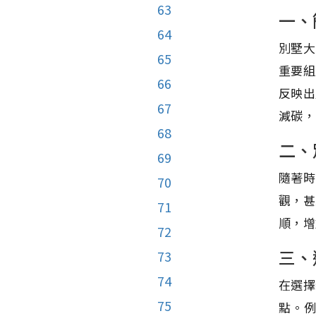
63
一、
64
別墅大
65
重要組
66
反映出
67
減碳，
68
二、
69
隨著時
70
觀，甚
71
順，增
72
三、
73
74
在選擇
75
點。