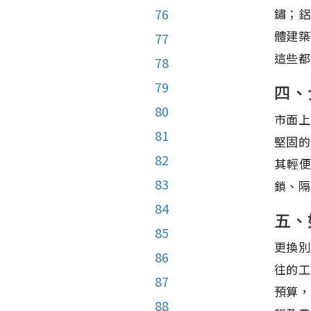
鏽；鋁
76
體建築
77
這些都
78
79
四、
80
市面上
81
堅固的
82
其輕
83
鎖、隔
84
五、
85
更換別
86
往的工
87
預算，
88