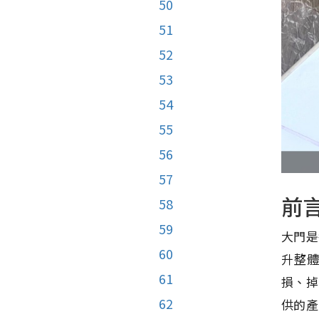
50
51
52
53
54
55
56
57
前
58
59
大門是
60
升整
61
損、掉
62
供的產