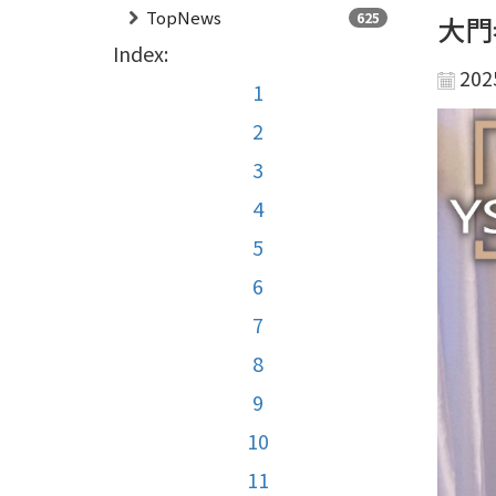
TopNews
625
大門
Index:
202
1
2
3
4
5
6
7
8
9
10
11