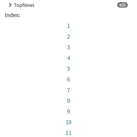
TopNews
625
Index:
1
2
3
4
5
6
7
8
9
10
11