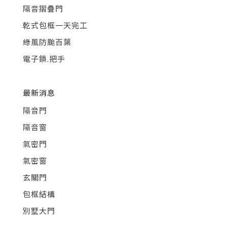
隔音摺疊門
乾式包框一天完工
綠風防颱百葉
電子鎖.把手
最新消息
隔音門
隔音窗
氣密門
氣密窗
玄關門
包框結構
別墅大門