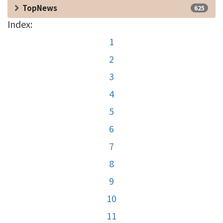
TopNews
625
Index:
1
2
3
4
5
6
7
8
9
10
11