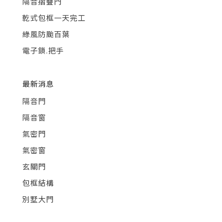
隔音摺疊門
乾式包框一天完工
綠風防颱百葉
電子鎖.把手
最新消息
隔音門
隔音窗
氣密門
氣密窗
玄關門
包框結構
別墅大門