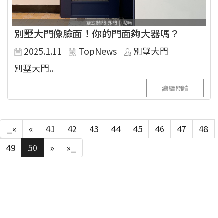
別墅大門像臉面！你的門面夠大器嗎？
2025.1.11
TopNews
別墅大門
別墅大門...
繼續閱讀
_«
«
41
42
43
44
45
46
47
48
49
50
»
»_