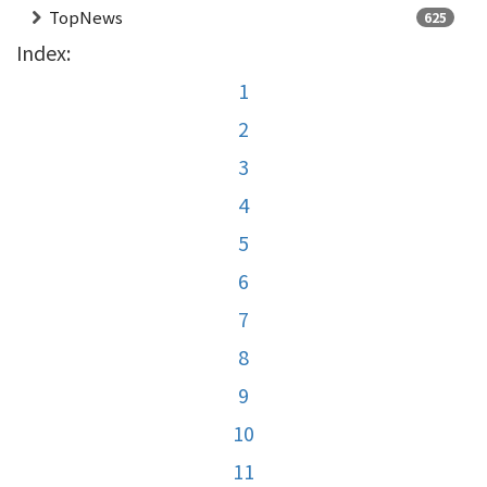
TopNews
625
Index:
1
2
3
4
5
6
7
8
9
10
11