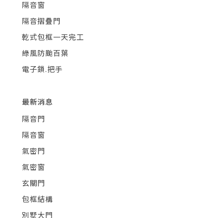
隔音窗
隔音摺疊門
乾式包框一天完工
綠風防颱百葉
電子鎖.把手
最新消息
隔音門
隔音窗
氣密門
氣密窗
玄關門
包框結構
別墅大門