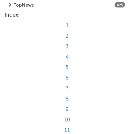
TopNews
625
Index:
1
2
3
4
5
6
7
8
9
10
11