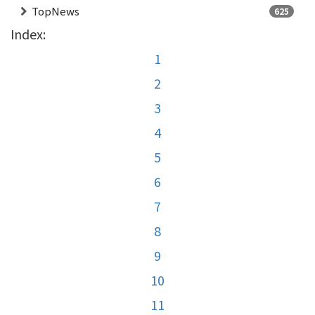
TopNews
625
Index:
1
2
3
4
5
6
7
8
9
10
11