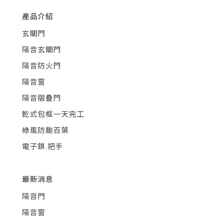
產品介紹
玄關門
隔音玄關門
隔音防火門
隔音窗
隔音摺疊門
乾式包框一天完工
綠風防颱百葉
電子鎖.把手
最新消息
隔音門
隔音窗