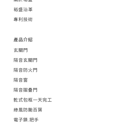
裕盛沿革
專利技術
產品介紹
玄關門
隔音玄關門
隔音防火門
隔音窗
隔音摺疊門
乾式包框一天完工
綠風防颱百葉
電子鎖.把手