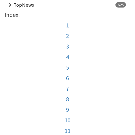
TopNews
625
Index:
1
2
3
4
5
6
7
8
9
10
11