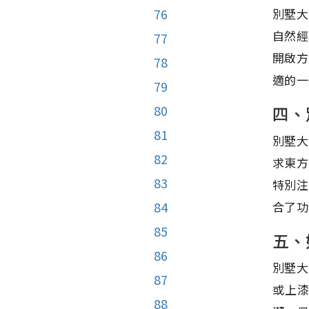
別墅大
76
自然經
77
開啟方
78
適的一
79
四、
80
81
別墅大
82
求東方
83
特別注
合了功
84
85
五、
86
別墅大
87
或上
88