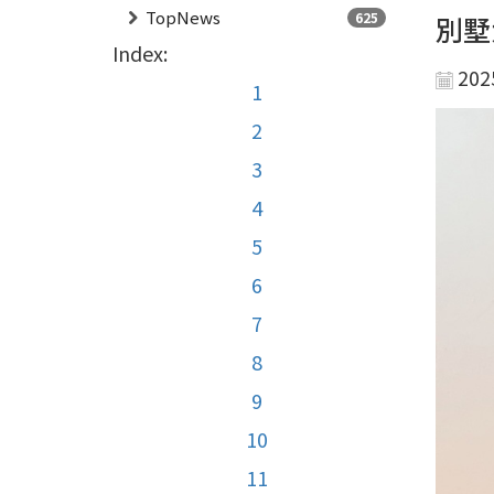
TopNews
625
別墅
Index:
202
1
2
3
4
5
6
7
8
9
10
11