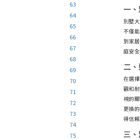
63
一、
64
別墅大
65
不僅能
66
到家居
67
庭安全
68
二、
69
在選擇
70
觀和耐
71
視的關
72
更換的
73
得信賴
74
三、
75