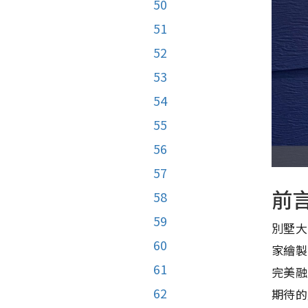
50
51
52
53
54
55
56
57
前
58
59
別墅大
60
家繪製
61
完美融
62
期待的