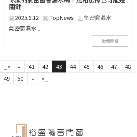
關鍵
2025.6.12
TopNews
氣密窗漏水
氣密窗漏水...
繼續閱讀
_«
«
41
42
43
44
45
46
47
48
49
50
»
»_