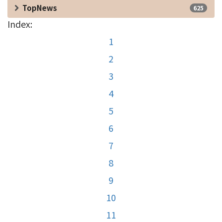
TopNews
625
Index:
1
2
3
4
5
6
7
8
9
10
11