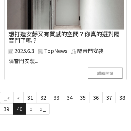
想打造安靜又有質感的空間？你真的選對隔
音門了嗎？
2025.6.3
TopNews
隔音門安裝
隔音門安裝...
繼續閱讀
_«
«
31
32
33
34
35
36
37
38
39
40
»
»_