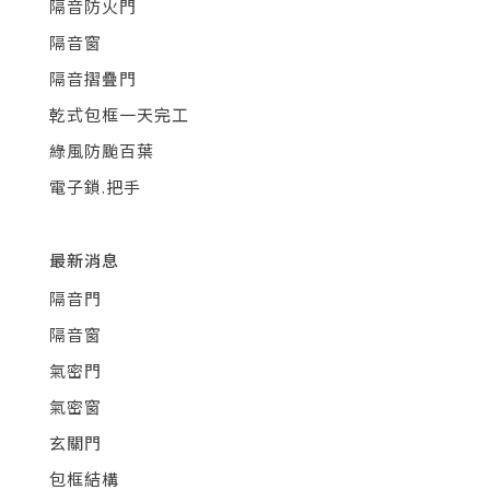
隔音防火門
隔音窗
隔音摺疊門
乾式包框一天完工
綠風防颱百葉
電子鎖.把手
最新消息
隔音門
隔音窗
氣密門
氣密窗
玄關門
包框結構