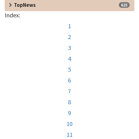
TopNews
625
Index:
1
2
3
4
5
6
7
8
9
10
11