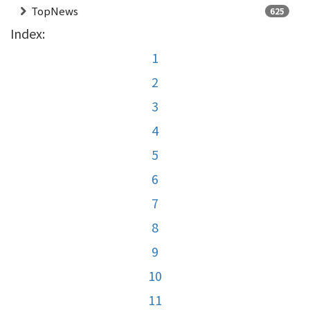
TopNews
625
Index:
1
2
3
4
5
6
7
8
9
10
11