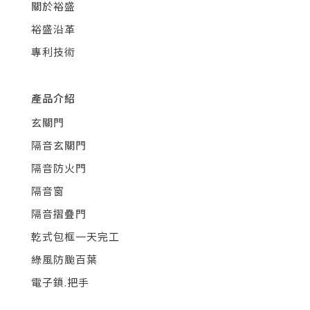
關於裕盛
裕盛沿革
專利技術
產品介紹
玄關門
隔音玄關門
隔音防火門
隔音窗
隔音摺疊門
乾式包框一天完工
綠風防颱百葉
電子鎖.把手