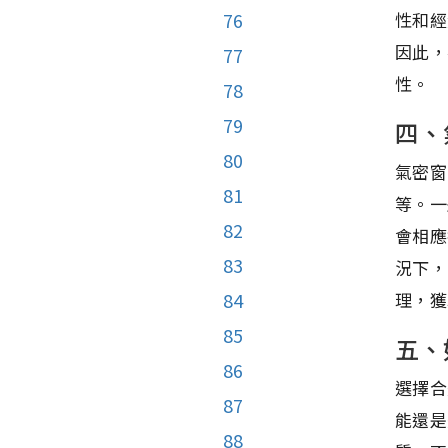
性和經
76
因此，
77
性。
78
79
四、
80
氣密窗
81
等。一
82
會相應
83
況下，
理，獲
84
85
五、
86
選擇合
87
能還是
88