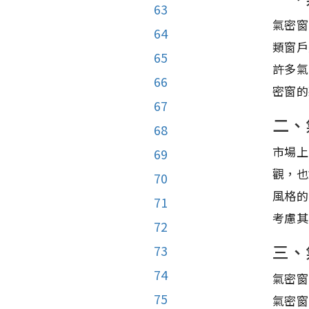
63
氣密窗
64
類窗戶
65
許多氣
66
密窗的
67
二、
68
市場上
69
觀，也
70
風格的
71
考慮其
72
三、
73
74
氣密窗
75
氣密窗