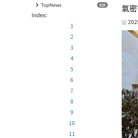
TopNews
625
氣密
Index:
202
1
2
3
4
5
6
7
8
9
10
11