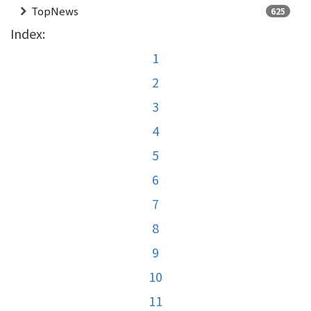
TopNews
625
Index:
1
2
3
4
5
6
7
8
9
10
11