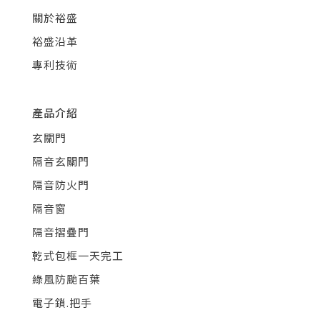
關於裕盛
裕盛沿革
專利技術
產品介紹
玄關門
隔音玄關門
隔音防火門
隔音窗
隔音摺疊門
乾式包框一天完工
綠風防颱百葉
電子鎖.把手