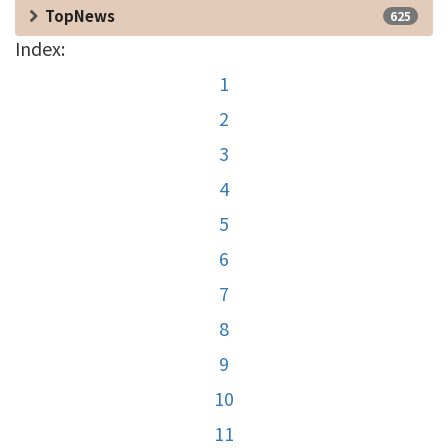
TopNews
625
Index:
1
2
3
4
5
6
7
8
9
10
11