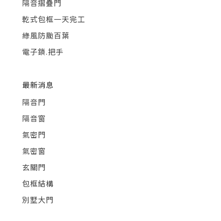
隔音摺疊門
乾式包框一天完工
綠風防颱百葉
電子鎖.把手
最新消息
隔音門
隔音窗
氣密門
氣密窗
玄關門
包框結構
別墅大門