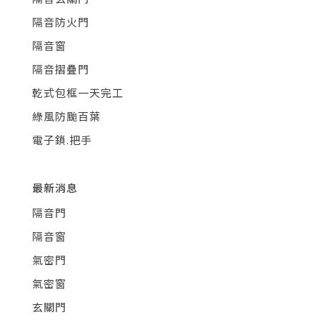
隔音防火門
隔音窗
隔音摺疊門
乾式包框一天完工
綠風防颱百葉
電子鎖.把手
最新消息
隔音門
隔音窗
氣密門
氣密窗
玄關門