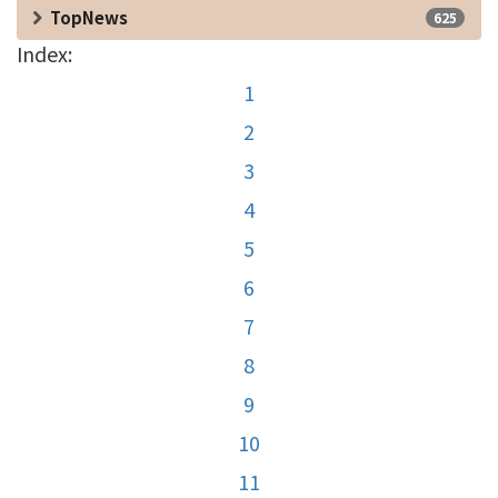
TopNews
625
Index:
1
2
3
4
5
6
7
8
9
10
11