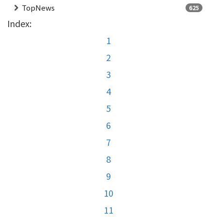
TopNews
625
Index:
1
2
3
4
5
6
7
8
9
10
11