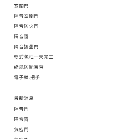
玄關門
隔音玄關門
隔音防火門
隔音窗
隔音摺疊門
乾式包框一天完工
綠風防颱百葉
電子鎖.把手
最新消息
隔音門
隔音窗
氣密門