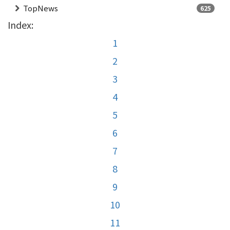
TopNews
625
Index:
1
2
3
4
5
6
7
8
9
10
11