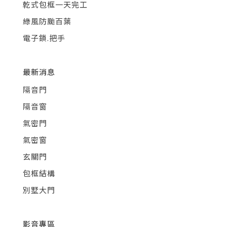
乾式包框一天完工
綠風防颱百葉
電子鎖.把手
最新消息
隔音門
隔音窗
氣密門
氣密窗
玄關門
包框結構
別墅大門
影音專區