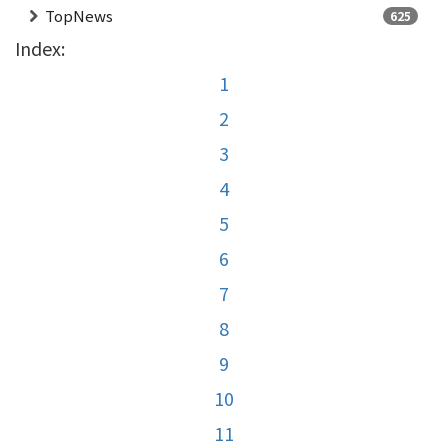
TopNews
625
Index:
1
2
3
4
5
6
7
8
9
10
11