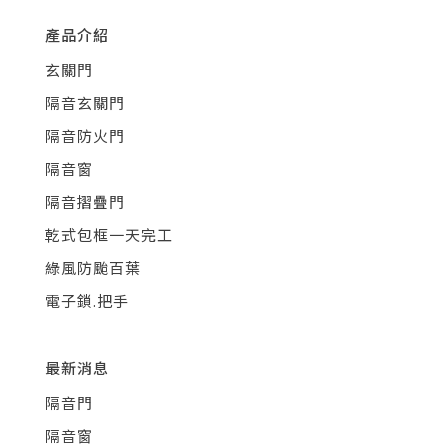
產品介紹
玄關門
隔音玄關門
隔音防火門
隔音窗
隔音摺疊門
乾式包框一天完工
綠風防颱百葉
電子鎖.把手
最新消息
隔音門
隔音窗