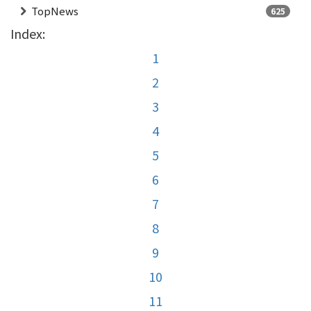
TopNews
625
Index:
1
2
3
4
5
6
7
8
9
10
11