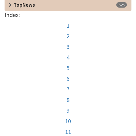
TopNews
625
Index:
1
2
3
4
5
6
7
8
9
10
11