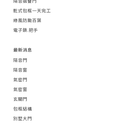
隔音摺疊門
乾式包框一天完工
綠風防颱百葉
電子鎖.把手
最新消息
隔音門
隔音窗
氣密門
氣密窗
玄關門
包框結構
別墅大門