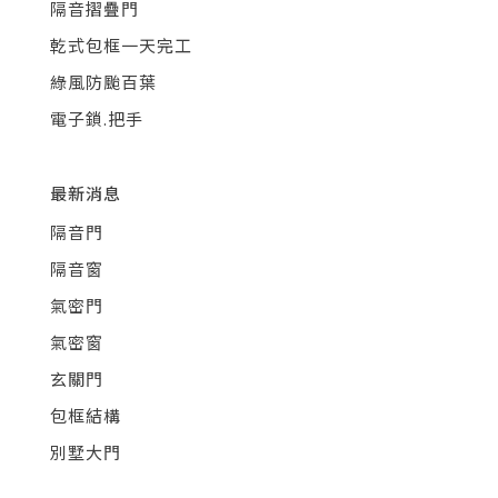
隔音摺疊門
乾式包框一天完工
綠風防颱百葉
電子鎖.把手
最新消息
隔音門
隔音窗
氣密門
氣密窗
玄關門
包框結構
別墅大門