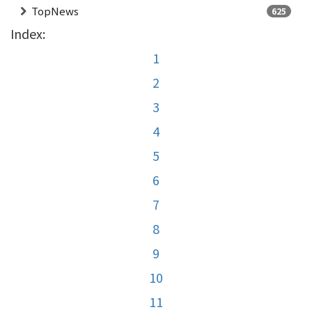
TopNews
625
Index:
1
2
3
4
5
6
7
8
9
10
11