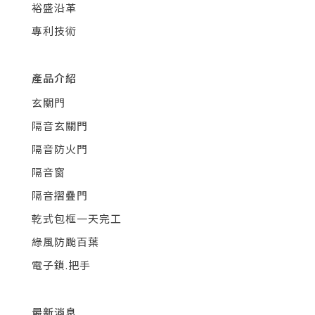
裕盛沿革
專利技術
產品介紹
玄關門
隔音玄關門
隔音防火門
隔音窗
隔音摺疊門
乾式包框一天完工
綠風防颱百葉
電子鎖.把手
最新消息