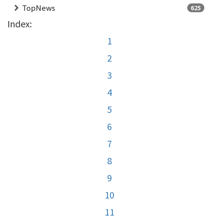
TopNews
625
Index:
1
2
3
4
5
6
7
8
9
10
11