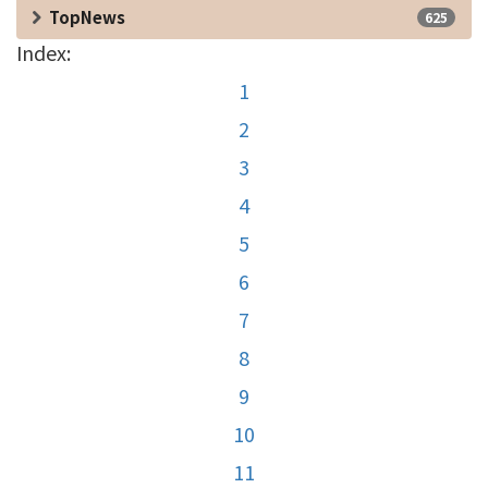
TopNews
625
Index:
1
2
3
4
5
6
7
8
9
10
11