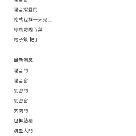
隔音摺疊門
乾式包框一天完工
綠風防颱百葉
電子鎖.把手
最新消息
隔音門
隔音窗
氣密門
氣密窗
玄關門
包框結構
別墅大門