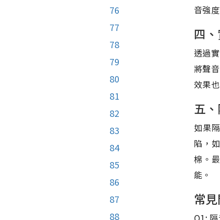
音強度
76
77
四、
78
透過實
79
將聲音
80
效果也
81
五、
82
如果
83
陷，
84
棉。
85
能。
86
常見
87
88
Q1: