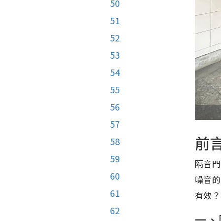
50
51
52
53
54
55
56
57
前
58
59
隔音門
60
噪音的
61
有效？
62
一、