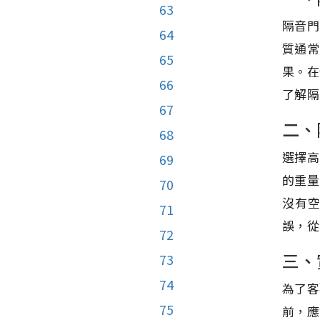
63
隔音門
64
質通常
65
果。在
66
了解隔
67
二、
68
選擇高
69
的重量
70
沒有
71
誤，從
72
三、
73
74
為了客
75
前，應