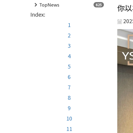
TopNews
625
你以
Index:
202
1
2
3
4
5
6
7
8
9
10
11