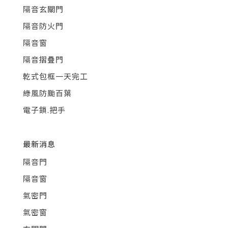
隔音玄關門
隔音防火門
隔音窗
隔音摺疊門
乾式包框一天完工
綠風防颱百葉
電子鎖.把手
最新消息
隔音門
隔音窗
氣密門
氣密窗