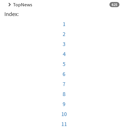
TopNews
625
Index:
1
2
3
4
5
6
7
8
9
10
11